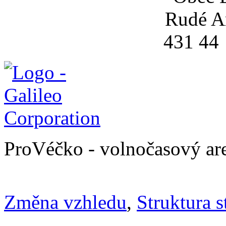
Rudé A
431 44
ProVéčko - volnočasový ar
Změna vzhledu
,
Struktura s