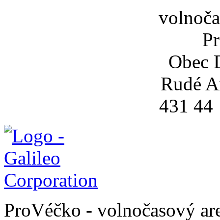
volnoča
P
Obec 
Rudé A
431 44
ProVéčko - volnočasový ar